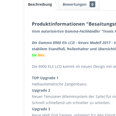
Beschreibung
Bewertungen
0
Produktinformationen "Besaitungs
Vom
autorisierten Gamma-Fachhändler "Tennis Pa
Die Gamma 8900 Els LCD - Neues Modell 2017 -
i
stabilem Standfuß, Rollenhalter und übersichtl
Sie
hier
.
Die 8900 ELS LCD kommt im neuen Design mit o
TOP Upgrade 1
Halbautomatische Zangenbasis.
Upgrade 2
Neuer Tensioner (Klemmsystem der Saite) für m
Schnell schließend um schneller zu arbeiten.
Upgrade 3
Neue High End Zangen, optimiert für den Einsa