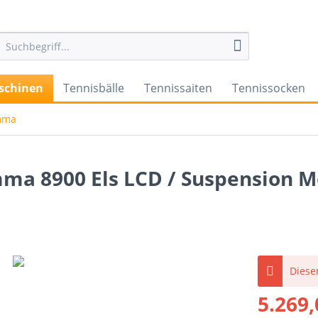
schinen
Tennisbälle
Tennissaiten
Tennissocken
mma
a 8900 Els LCD / Suspension M
Dieser
5.269,