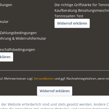
ellungen
Die richtige Griffstärke für Tenni
Kaufberatung Besaitungsmaschi
Tennissaiten Test
mular
Widerruf erklären
 Zahlungsbedingungen
ehrung & Widerrufsformular
eschäftsbedingungen
klären
etzl. Mehrwertsteuer zzgl.
Versandkosten
und ggf. Nachnahmegebühren, wenn nic
Widerruf erklären
 der Website erforderlich sind und stets gesetzt werden. Andere C
der die Interaktion mit anderen Websites und sozialen Netzwerke