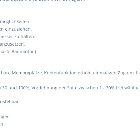
lmöglichkeiten
en einzuziehen.
esser zu halten.
 anzusetzen.
quash, Badminton)
bare Memoryplätze, Knotenfunktion erhöht einmaligen Zug um 1 - 
en 30 und 100%, Vordehnung der Saite zwischen 1 - 30% frei wählb
instellbar
m
angen
rn