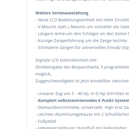
Weitere Serienausstattung
- Neue LCD Bedienungseinheit mit mehr Einstel
- V-Mounts statt L-Mounts um schneller die Sait
- Längere Arme um den Schläger an den Seiten b
- Kurvige Zangenführung um die Zange leichter
- Schmalere Zangen für universellen Einsatz (S
Digitale LCD Kontrolleinheit mit:
Direkteingabe der Bespannhärte, 9 programmier
möglich,
Zuggeschwindigkeit ist jetzt einstellbar zwisch
- Linearer Zug von 5 - 40 Kp, in 0,1kp Schritten e
-
Komplett selbstzentrierendes 6 Punkt Syste
- Diamantbeschichtete, universelle High End Z
- Leichtes Aluminiumgehäuse mit 2 Schubfäche
- Fußpedal
- Höhenverstellbarer Standfuß mit Rollenhalter