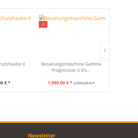
utzhaube II
Besaitungsmaschine Gamma
MM Seit
Progression II Els...
00 € *
1.999,00 € *
9,
2.099,00 € *
Newsletter