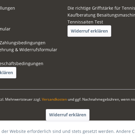
ellungen
Die richtige Griffstärke für Tenni
Kaufberatung Besaitungsmaschi
Tennissaiten Test
mular
Widerruf erklären
 Zahlungsbedingungen
ehrung & Widerrufsformular
eschäftsbedingungen
klären
etzl. Mehrwertsteuer zzgl.
Versandkosten
und ggf. Nachnahmegebühren, wenn nic
Widerruf erklären
 der Website erforderlich sind und stets gesetzt werden. Andere C