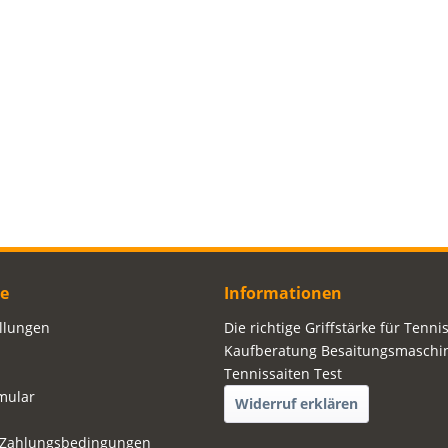
ce
Informationen
ellungen
Die richtige Griffstärke für Tenni
Kaufberatung Besaitungsmaschi
Tennissaiten Test
mular
Widerruf erklären
 Zahlungsbedingungen