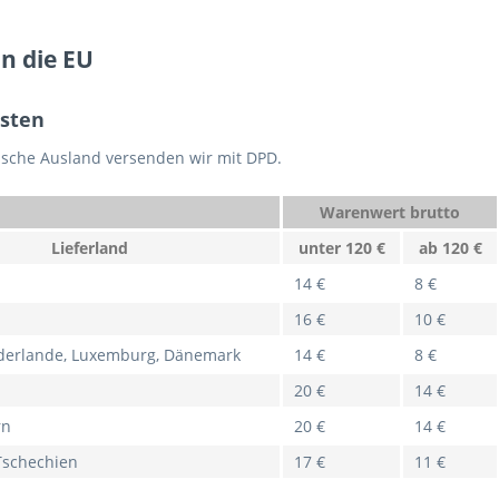
n die EU
sten
ische Ausland versenden wir mit DPD.
Warenwert brutto
Lieferland
unter 120 €
ab 120 €
14 €
8 €
16 €
10 €
ederlande, Luxemburg, Dänemark
14 €
8 €
20 €
14 €
rn
20 €
14 €
Tschechien
17 €
11 €