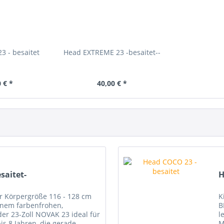
 - besaitet
Head EXTREME 23 -besaitet--
 € *
40,00 € *
saitet-
H
ür Körpergröße 116 - 128 cm
K
nem farbenfrohen,
B
der 23-Zoll NOVAK 23 ideal für
l
is 8 Jahren, die gerade
M