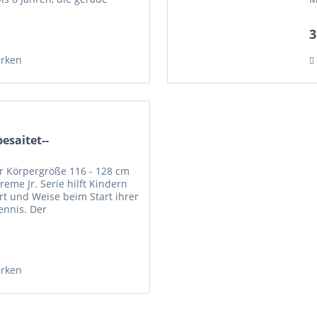
ielen. Der nach dem...
a
3
rken
esaitet--
ür Körpergröße 116 - 128 cm
me Jr. Serie hilft Kindern
rt und Weise beim Start ihrer
ennis. Der
t die einzigartige...
rken