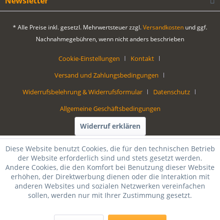
Newsletter
* Alle Preise inkl. gesetzl. Mehrwertsteuer zzgl.
Versandkosten
und ggf.
Nachnahmegebühren, wenn nicht anders beschrieben
Cookie-Einstellungen
Kontakt
Versand und Zahlungsbedingungen
Widerrufsbelehrung & Widerrufsformular
Datenschutz
Allgemeine Geschäftsbedingungen
Widerruf erklären
Diese Website benutzt Cookies, die für den technischen Betrieb
der Website erforderlich sind und stets gesetzt werden.
Andere Cookies, die den Komfort bei Benutzung dieser Website
erhöhen, der Direktwerbung dienen oder die Interaktion mit
anderen Websites und sozialen Netzwerken vereinfachen
sollen, werden nur mit Ihrer Zustimmung gesetzt.