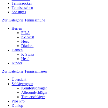
Tennissocken
Tennistaschen
Sonstiges
Zur Kategorie Tennisschuhe
Herren
FILA
K-Swiss
Head
Diadora
Damen
K-Swiss
Head
Kinder
Zur Kategorie Tennisschläger
Übersicht
Schlägertypen
Komfortschläger
Allroundschläger
Turnierschläger
Pros Pro
Dunlop