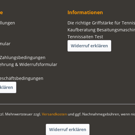
ce
Informationen
ellungen
Die richtige Griffstärke für Tenni
Kaufberatung Besaitungsmaschi
Tennissaiten Test
mular
Widerruf erklären
 Zahlungsbedingungen
ehrung & Widerrufsformular
eschäftsbedingungen
klären
etzl. Mehrwertsteuer zzgl.
Versandkosten
und ggf. Nachnahmegebühren, wenn nic
Widerruf erklären