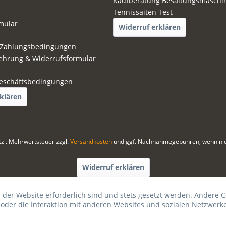
Kaufberatung Besaitungsmaschi
Tennissaiten Test
mular
Widerruf erklären
 Zahlungsbedingungen
ehrung & Widerrufsformular
eschäftsbedingungen
klären
etzl. Mehrwertsteuer zzgl.
Versandkosten
und ggf. Nachnahmegebühren, wenn nic
Widerruf erklären
 der Website erforderlich sind und stets gesetzt werden. Andere C
der die Interaktion mit anderen Websites und sozialen Netzwerke