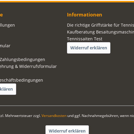
ce
Informationen
ellungen
Die richtige Griffstärke für Tenni
Kaufberatung Besaitungsmaschi
Tennissaiten Test
mular
Widerruf erklären
 Zahlungsbedingungen
ehrung & Widerrufsformular
eschäftsbedingungen
klären
etzl. Mehrwertsteuer zzgl.
Versandkosten
und ggf. Nachnahmegebühren, wenn nic
Widerruf erklären