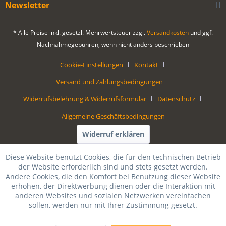
Newsletter
* Alle Preise inkl. gesetzl. Mehrwertsteuer zzgl.
Versandkosten
und ggf.
Nachnahmegebühren, wenn nicht anders beschrieben
Cookie-Einstellungen
Kontakt
Versand und Zahlungsbedingungen
Widerrufsbelehrung & Widerrufsformular
Datenschutz
Allgemeine Geschäftsbedingungen
Widerruf erklären
Diese Website benutzt Cookies, die für den technischen Betrieb
der Website erforderlich sind und stets gesetzt werden.
Andere Cookies, die den Komfort bei Benutzung dieser Website
erhöhen, der Direktwerbung dienen oder die Interaktion mit
anderen Websites und sozialen Netzwerken vereinfachen
sollen, werden nur mit Ihrer Zustimmung gesetzt.