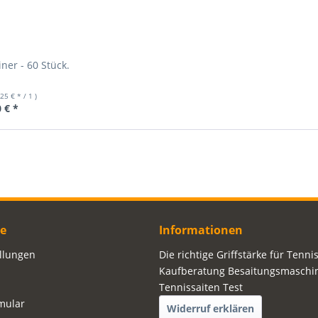
ner - 60 Stück.
,25 € * / 1 )
 € *
ce
Informationen
ellungen
Die richtige Griffstärke für Tenni
Kaufberatung Besaitungsmaschi
Tennissaiten Test
mular
Widerruf erklären