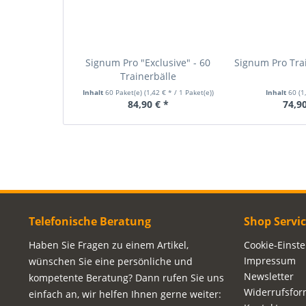
Signum Pro "Exclusive" - 60
Signum Pro Trai
Trainerbälle
Inhalt
60 Paket(e)
(1,42 € * / 1 Paket(e))
Inhalt
60
(1
84,90 € *
74,90
Telefonische Beratung
Shop Servi
Haben Sie Fragen zu einem Artikel,
Cookie-Einst
Impressum
wünschen Sie eine persönliche und
Newsletter
kompetente Beratung? Dann rufen Sie uns
Widerrufsfor
einfach an, wir helfen Ihnen gerne weiter: