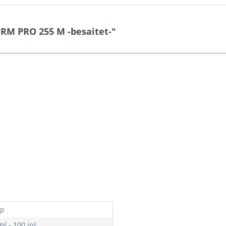
RM PRO 255 M -besaitet-"
op
² - 100 in²