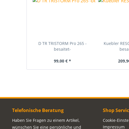
D TR TRISTORM Pro 265 -
Kuebler RES
besaitet-
besai
99,00 € *
209,9
Telefonische Beratung
Shop Servi
Haben Sie Fragen zu einem Artikel,
Cookie-Einst
Impressum
wünschen Sie eine persönliche und