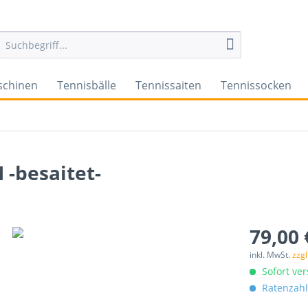
schinen
Tennisbälle
Tennissaiten
Tennissocken
-besaitet-
79,00 
inkl. MwSt.
zzg
Sofort ver
Ratenzahl