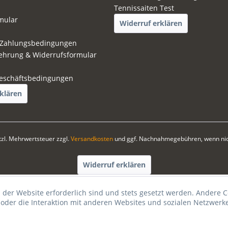
Tennissaiten Test
mular
Widerruf erklären
 Zahlungsbedingungen
ehrung & Widerrufsformular
eschäftsbedingungen
klären
etzl. Mehrwertsteuer zzgl.
Versandkosten
und ggf. Nachnahmegebühren, wenn nic
Widerruf erklären
 der Website erforderlich sind und stets gesetzt werden. Andere C
der die Interaktion mit anderen Websites und sozialen Netzwerke