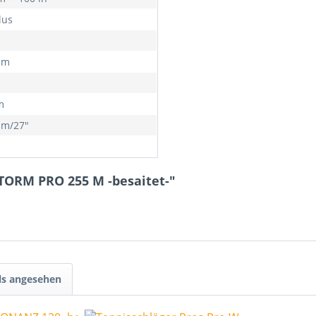
lus
mm
m
mm/27"
STORM PRO 255 M -besaitet-"
ls angesehen