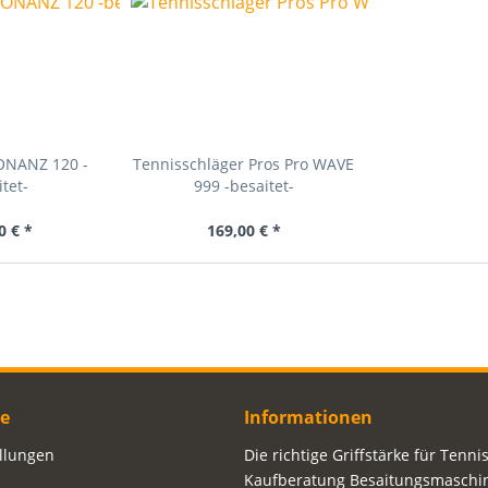
ONANZ 120 -
Tennisschläger Pros Pro WAVE
tet-
999 -besaitet-
0 € *
169,00 € *
ce
Informationen
ellungen
Die richtige Griffstärke für Tenni
Kaufberatung Besaitungsmaschi