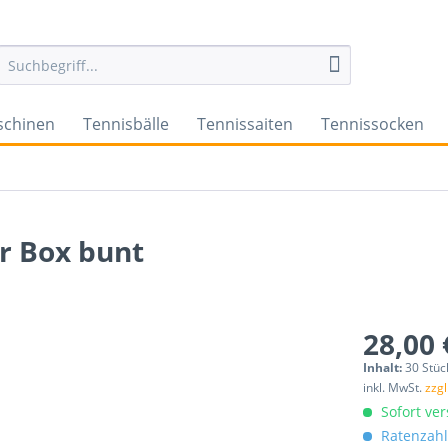
schinen
Tennisbälle
Tennissaiten
Tennissocken
er Box bunt
28,00 
Inhalt:
30 Stück
inkl. MwSt.
zzg
Sofort ver
Ratenzahl