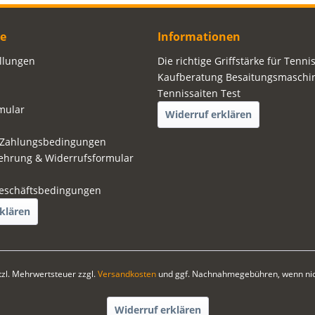
ce
Informationen
ellungen
Die richtige Griffstärke für Tenni
Kaufberatung Besaitungsmaschi
Tennissaiten Test
mular
Widerruf erklären
 Zahlungsbedingungen
ehrung & Widerrufsformular
eschäftsbedingungen
klären
etzl. Mehrwertsteuer zzgl.
Versandkosten
und ggf. Nachnahmegebühren, wenn nic
Widerruf erklären