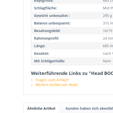
Kopfgröße:
645 cm
Schlagfläche:
Mid P
Gewicht unbesaitet :
295 g
Balance unbespannt:
315 
Besaitungsbild:
16/19
Rahmenprofil:
24 m
Länge:
685 
besaitet:
nach 
Mit Schlägerhülle:
Nein
Weiterführende Links zu "Head BO
Fragen zum Artikel?
Weitere Artikel von Head
Ähnliche Artikel
Kunden haben sich ebenfal