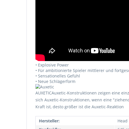
• Explosive Power
• Für ambitionierte Spieler mittlerer und fortges
• Sensationelles Gefühl
• Neue Schlägerform
AUXETIC
Auxetic-Konstruktionen zeigen eine ein
sich Auxetic-Konstruktionen, wenn eine "ziehen
Kraft ist, desto größer ist die Auxetic-Reaktion
Hersteller:
Head