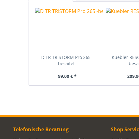
D TR TRISTORM Pro 265 -
Kuebler RES
besaitet-
besai
99,00 € *
209,9
Telefonische Beratung
Shop Servi