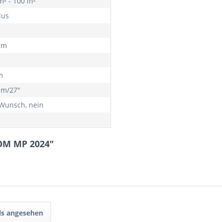
² - 100 in²
lus
mm
m
mm/27"
Wunsch, nein
OM MP 2024"
ls angesehen