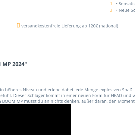
• Sensati
• Neue S
versandkostenfreie Lieferung ab 120€ (national)
 MP 2024"
in höheres Niveau und erlebe dabei jede Menge explosiven Spaß.
gefühl. Dieser Schläger kommt in einer neuen Form für HEAD und wu
 dem BOOM MP musst du an nichts denken, außer daran, den Moment 