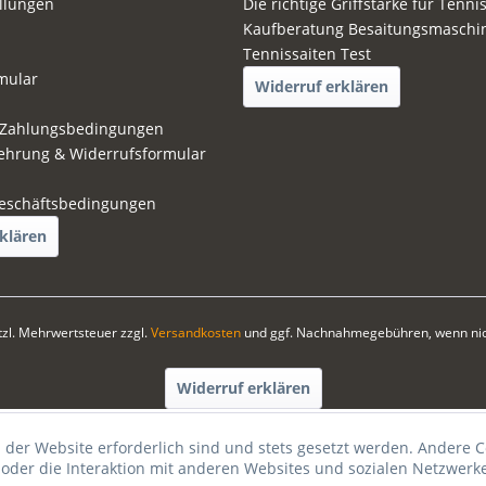
ellungen
Die richtige Griffstärke für Tenni
Kaufberatung Besaitungsmaschi
Tennissaiten Test
mular
Widerruf erklären
 Zahlungsbedingungen
ehrung & Widerrufsformular
eschäftsbedingungen
klären
etzl. Mehrwertsteuer zzgl.
Versandkosten
und ggf. Nachnahmegebühren, wenn nic
Widerruf erklären
 der Website erforderlich sind und stets gesetzt werden. Andere C
der die Interaktion mit anderen Websites und sozialen Netzwerke