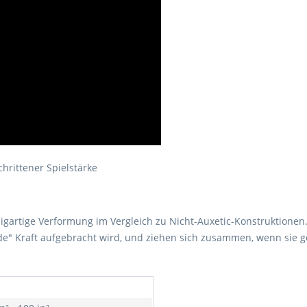
chrittener Spielstärke
zigartige Verformung im Vergleich zu Nicht-Auxetic-Konstruktionen
de" Kraft aufgebracht wird, und ziehen sich zusammen, wenn sie g