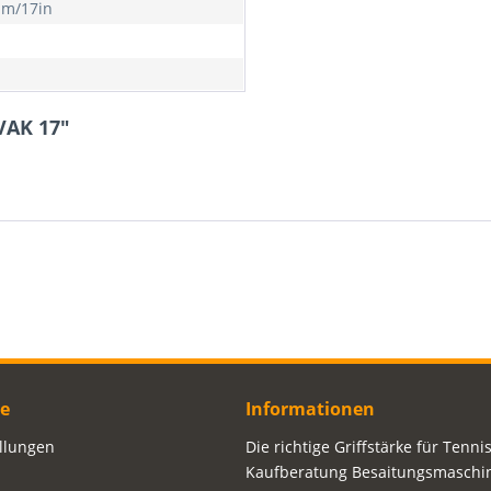
m/17in
VAK 17"
ce
Informationen
ellungen
Die richtige Griffstärke für Tenni
Kaufberatung Besaitungsmaschi