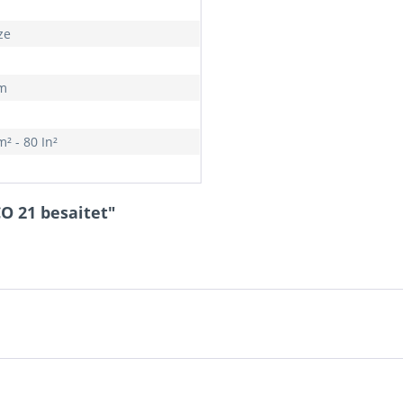
ze
m
² - 80 In²
O 21 besaitet"