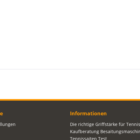
ce
Informationen
ellungen
Die richtige Griffstärke für Tenni
Kaufberatung Besaitungsmaschi
Tennissaiten Test