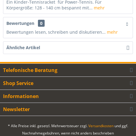
Ein Kinder-Tennisracket für Power-Tennis. Für
Körpergröße: 128 - 140 cm bespannt mit...
mehr
Bewertungen
0
Bewertungen lesen, schreiben und diskutieren...
mehr
Ähnliche Artikel
Telefonische Beratung
Shop Service
Informationen
Newsletter
* Alle Preise inkl. gesetzl. Mehrwertsteuer zzgl.
Versandkosten
und ggf.
Nachnahmegebühren, wenn nicht anders beschrieben