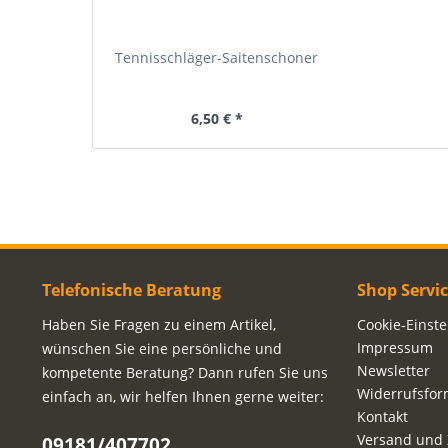
Tennisschläger-Saitenschoner
6,50 € *
Telefonische Beratung
Shop Servi
Haben Sie Fragen zu einem Artikel,
Cookie-Einst
Impressum
wünschen Sie eine persönliche und
Newsletter
kompetente Beratung? Dann rufen Sie uns
Widerrufsfor
einfach an, wir helfen Ihnen gerne weiter:
Kontakt
Versand und
09181/407702