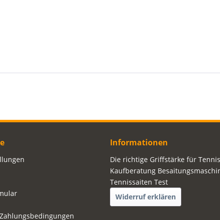
ce
Informationen
ellungen
Die richtige Griffstärke für Tenni
Kaufberatung Besaitungsmaschi
Tennissaiten Test
mular
Widerruf erklären
 Zahlungsbedingungen