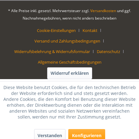
* Alle Preise inkl. gesetzl. Mehrwertsteuer zzgl.
Versandkosten
und ggf.
Nachnahmegebühren, wenn nicht anders beschrieben
Cookie-Einstellungen
Kontakt
Versand und Zahlungsbedingungen
Widerrufsbelehrung & Widerrufsformular
Datenschutz
Allgemeine Geschäftsbedingungen
Widerruf erklären
Diese Website benutzt Cookies, die für den technischen Betrieb
der Website erforderlich sind und stets gesetzt werden.
Andere Cookies, die den Komfort bei Benutzung dieser Website
erhöhen, der Direktwerbung dienen oder die Interaktion mit
anderen Websites und sozialen Netzwerken vereinfachen
sollen, werden nur mit Ihrer Zustimmung gesetzt.
Verstanden
Konfigurieren