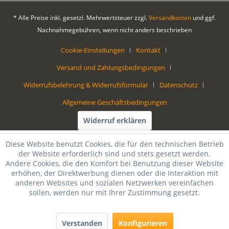
* Alle Preise inkl. gesetzl. Mehrwertsteuer zzgl.
Versandkosten
und ggf.
Nachnahmegebühren, wenn nicht anders beschrieben
Cookie-Einstellungen
Kontakt
Versand und Zahlungsbedingungen
Widerrufsbelehrung & Widerrufsformular
Datenschutz
Allgemeine Geschäftsbedingungen
Widerruf erklären
Diese Website benutzt Cookies, die für den technischen Betrieb
der Website erforderlich sind und stets gesetzt werden.
Andere Cookies, die den Komfort bei Benutzung dieser Website
erhöhen, der Direktwerbung dienen oder die Interaktion mit
anderen Websites und sozialen Netzwerken vereinfachen
sollen, werden nur mit Ihrer Zustimmung gesetzt.
Verstanden
Konfigurieren