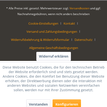
* Alle Preise inkl. gesetzl. Mehrwertsteuer zzgl.
Versandkosten
und ggf.
Nachnahmegebühren, wenn nicht anders beschrieben
Cookie-Einstellungen
Kontakt
Versand und Zahlungsbedingungen
Widerrufsbelehrung & Widerrufsformular
Datenschutz
Allgemeine Geschäftsbedingungen
Widerruf erklären
Diese Website benutzt Cookies, die für den technischen Betrieb
der Website erforderlich sind und stets gesetzt werden.
Andere Cookies, die den Komfort bei Benutzung dieser Website
erhöhen, der Direktwerbung dienen oder die Interaktion mit
anderen Websites und sozialen Netzwerken vereinfachen
sollen, werden nur mit Ihrer Zustimmung gesetzt.
Verstanden
Konfigurieren