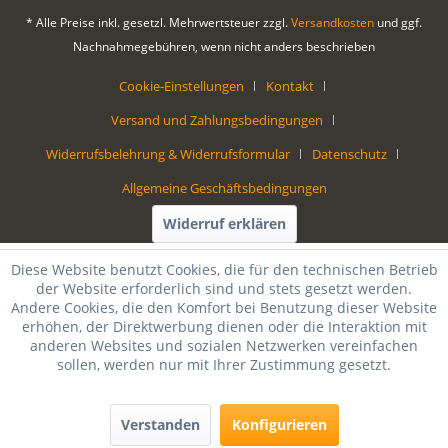
* Alle Preise inkl. gesetzl. Mehrwertsteuer zzgl.
Versandkosten
und ggf.
Nachnahmegebühren, wenn nicht anders beschrieben
Cookie-Einstellungen
Kontakt
Versand und Zahlungsbedingungen
Widerrufsbelehrung & Widerrufsformular
Datenschutz
Allgemeine Geschäftsbedingungen
Widerruf erklären
Diese Website benutzt Cookies, die für den technischen Betrieb
der Website erforderlich sind und stets gesetzt werden.
Andere Cookies, die den Komfort bei Benutzung dieser Website
erhöhen, der Direktwerbung dienen oder die Interaktion mit
anderen Websites und sozialen Netzwerken vereinfachen
sollen, werden nur mit Ihrer Zustimmung gesetzt.
Verstanden
Konfigurieren