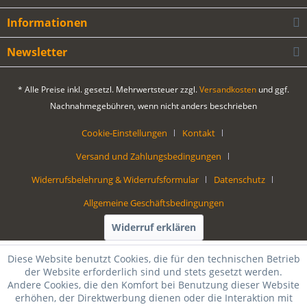
Informationen
Newsletter
* Alle Preise inkl. gesetzl. Mehrwertsteuer zzgl.
Versandkosten
und ggf.
Nachnahmegebühren, wenn nicht anders beschrieben
Cookie-Einstellungen
Kontakt
Versand und Zahlungsbedingungen
Widerrufsbelehrung & Widerrufsformular
Datenschutz
Allgemeine Geschäftsbedingungen
Widerruf erklären
Diese Website benutzt Cookies, die für den technischen Betrieb
der Website erforderlich sind und stets gesetzt werden.
Andere Cookies, die den Komfort bei Benutzung dieser Website
erhöhen, der Direktwerbung dienen oder die Interaktion mit