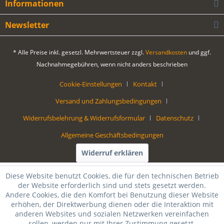
Informationen
Newsletter
* Alle Preise inkl. gesetzl. Mehrwertsteuer zzgl.
Versandkosten
und ggf.
Nachnahmegebühren, wenn nicht anders beschrieben
Cookie-Einstellungen
Kontakt
Versand und Zahlungsbedingungen
Widerrufsbelehrung & Widerrufsformular
Datenschutz
Allgemeine Geschäftsbedingungen
Widerruf erklären
Diese Website benutzt Cookies, die für den technischen Betrieb
der Website erforderlich sind und stets gesetzt werden.
Andere Cookies, die den Komfort bei Benutzung dieser Website
erhöhen, der Direktwerbung dienen oder die Interaktion mit
anderen Websites und sozialen Netzwerken vereinfachen
sollen, werden nur mit Ihrer Zustimmung gesetzt.