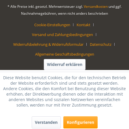
* Alle Preise inkl. gesetzl. Mehrwertsteuer zzgl.
Versandkosten
und ggf.
Nachnahmegebühren, wenn nicht anders beschrieben
Cookie-Einstellungen
Kontakt
Versand und Zahlungsbedingungen
Widerrufsbelehrung & Widerrufsformular
Datenschutz
Allgemeine Geschäftsbedingungen
Widerruf erklären
Diese Website benutzt Cookies, die für den technischen Betrieb
der Website erforderlich sind und stets gesetzt werden.
Andere Cookies, die den Komfort bei Benutzung dieser Website
erhöhen, der Direktwerbung dienen oder die Interaktion mit
anderen Websites und sozialen Netzwerken vereinfachen
sollen, werden nur mit Ihrer Zustimmung gesetzt.
Verstanden
Konfigurieren