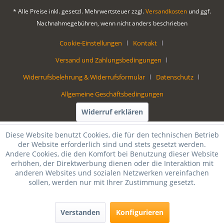
* Alle Preise inkl. gesetzl. Mehrwertsteuer zzgl.
Versandkosten
und ggf.
Nachnahmegebühren, wenn nicht anders beschrieben
Cookie-Einstellungen
Kontakt
Versand und Zahlungsbedingungen
Widerrufsbelehrung & Widerrufsformular
Datenschutz
Allgemeine Geschäftsbedingungen
Widerruf erklären
Diese Website benutzt Cookies, die für den technischen Betrieb
der Website erforderlich sind und stets gesetzt werden.
Andere Cookies, die den Komfort bei Benutzung dieser Website
erhöhen, der Direktwerbung dienen oder die Interaktion mit
anderen Websites und sozialen Netzwerken vereinfachen
sollen, werden nur mit Ihrer Zustimmung gesetzt.
Verstanden
Konfigurieren