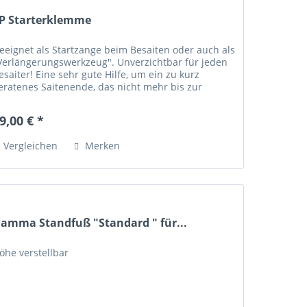
P Starterklemme
eeignet als Startzange beim Besaiten oder auch als
Verlängerungswerkzeug". Unverzichtbar für jeden
esaiter! Eine sehr gute Hilfe, um ein zu kurz
eratenes Saitenende, das nicht mehr bis zur
aitenzug-Klemme reicht, mit einem Stück...
9,00 € *
Vergleichen
Merken
amma Standfuß "Standard " für...
öhe verstellbar