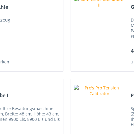
Ahle
G
kzeug
D
M
P
P
4
rken
e I
P
ür Ihre Besaitungsmaschine
S
m, Breite: 48 cm, Höhe: 43 cm,
(
en 9900 Els, 8900 Els und Els
I
H
b