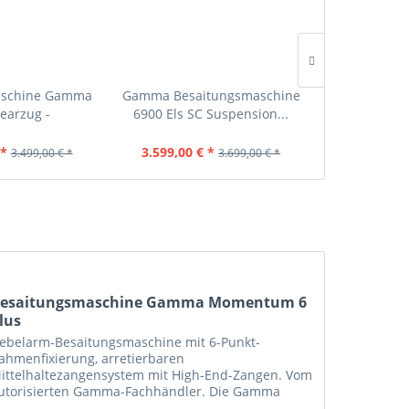
aschine Gamma
Gamma Besaitungsmaschine
Besaitungs
nearzug -
6900 Els SC Suspension...
Mome
 *
3.599,00 € *
2.399,00 
3.499,00 € *
3.699,00 € *
esaitungsmaschine Gamma Momentum 6
lus
ebelarm-Besaitungsmaschine mit 6-Punkt-
ahmenfixierung, arretierbaren
ittelhaltezangensystem mit High-End-Zangen. Vom
utorisierten Gamma-Fachhändler. Die Gamma
omentum 6 Plus ist das Nonplusultra unter den