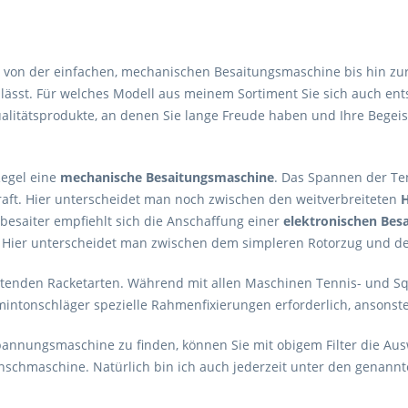
m von der einfachen, mechanischen Besaitungsmaschine bis hin zu
lässt. Für welches Modell aus meinem Sortiment Sie sich auch en
alitätsprodukte, an denen Sie lange Freude haben und Ihre Begeis
Regel eine
mechanische Besaitungsmaschine
. Das Spannen der Ten
aft. Hier unterscheidet man noch zwischen den weitverbreiteten
elbesaiter empfiehlt sich die Anschaffung einer
elektronischen Bes
h. Hier unterscheidet man zwischen dem simpleren Rotorzug und 
aitenden Racketarten. Während mit allen Maschinen Tennis- und S
dmintonschläger spezielle Rahmenfixierungen erforderlich, ansons
nnungsmaschine zu finden, können Sie mit obigem Filter die Ausw
schmaschine. Natürlich bin ich auch jederzeit unter den genannt