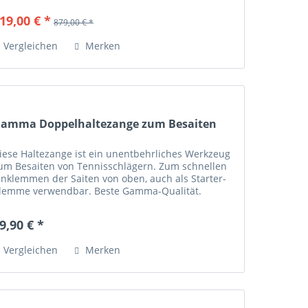
ebelarm Maschinen von...
19,00 € *
879,00 € *
Vergleichen
Merken
amma Doppelhaltezange zum Besaiten
iese Haltezange ist ein unentbehrliches Werkzeug
um Besaiten von Tennisschlägern. Zum schnellen
inklemmen der Saiten von oben, auch als Starter-
lemme verwendbar. Beste Gamma-Qualität.
rhältlich in den Farben: Blau/Schwarz und...
9,90 € *
Vergleichen
Merken