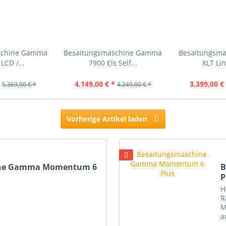
schine Gamma
Besaitungsmaschine Gamma
Besaitungsm
LCD /...
7900 Els Self...
XLT Li
*
4.149,00 € *
3.399,00 €
5.369,00 € *
4.249,00 € *
Vorherige Artikel laden
ine Gamma Momentum 6
B
P
H
R
M
a
M