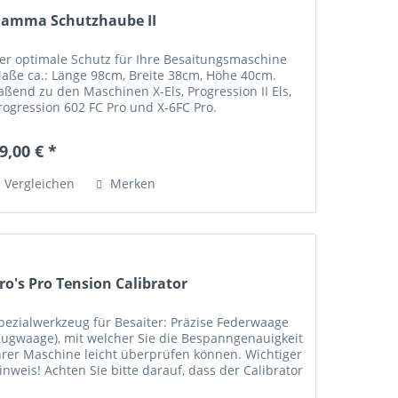
amma Schutzhaube II
er optimale Schutz für Ihre Besaitungsmaschine
aße ca.: Länge 98cm, Breite 38cm, Höhe 40cm.
aßend zu den Maschinen X-Els, Progression II Els,
rogression 602 FC Pro und X-6FC Pro.
9,00 € *
Vergleichen
Merken
ro's Pro Tension Calibrator
pezialwerkzeug für Besaiter: Präzise Federwaage
Zugwaage), mit welcher Sie die Bespanngenauigkeit
hrer Maschine leicht überprüfen können. Wichtiger
inweis! Achten Sie bitte darauf, dass der Calibrator
eim calibrieren gut befestigt...