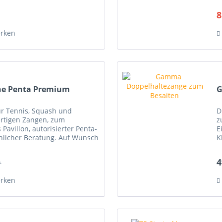
H
8
rken
ne Penta Premium
G
r Tennis, Squash und
D
rtigen Zangen, zum
z
 Pavillon, autorisierter Penta-
E
nlicher Beratung. Auf Wunsch
K
e auch selbst abholen in...
E
4
*
rken