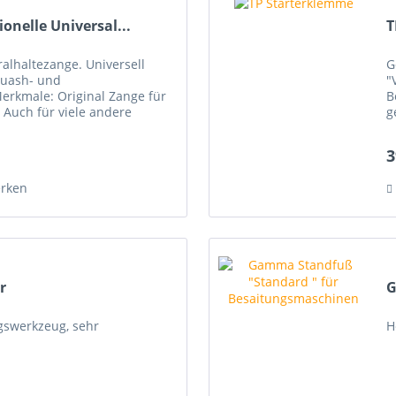
onelle Universal...
T
alhaltezange. Universell
G
quash- und
"
rkmale: Original Zange für
B
 Auch für viele andere
g
geeignet! besonders
S
3
rken
r
G
ngswerkzeug, sehr
H