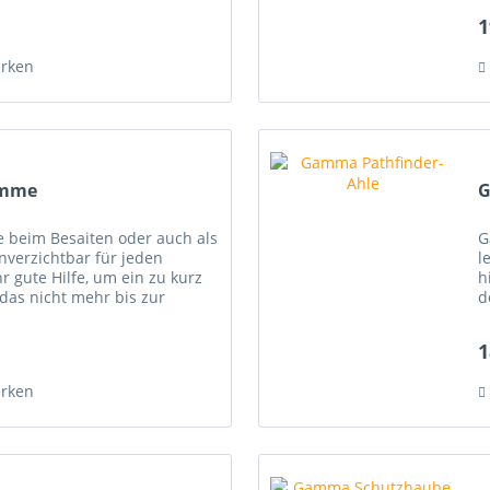
1
rken
emme
G
e beim Besaiten oder auch als
G
nverzichtbar für jeden
l
r gute Hilfe, um ein zu kurz
h
das nicht mehr bis zur
d
t, mit einem Stück...
1
rken