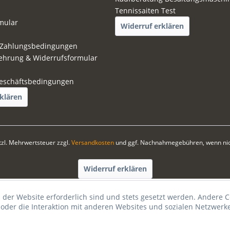
Tennissaiten Test
mular
Widerruf erklären
 Zahlungsbedingungen
ehrung & Widerrufsformular
eschäftsbedingungen
klären
etzl. Mehrwertsteuer zzgl.
Versandkosten
und ggf. Nachnahmegebühren, wenn nic
Widerruf erklären
 der Website erforderlich sind und stets gesetzt werden. Andere C
der die Interaktion mit anderen Websites und sozialen Netzwerke