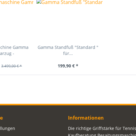
schine Gamma
Gamma Standfuß "Standard "
arzug -
für...
*
199,90 € *
3.499,00 € *
ce
Informationen
ellungen
Die richtige Griffstärke für Tenni
Kaufberatung Besaitungsmaschi