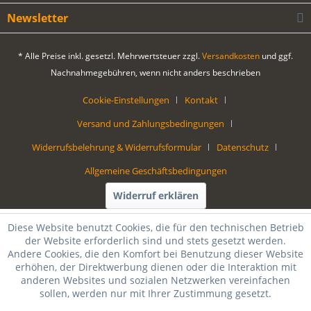
Newsletter
* Alle Preise inkl. gesetzl. Mehrwertsteuer zzgl.
Versandkosten
und ggf.
Nachnahmegebühren, wenn nicht anders beschrieben
Cookie-Einstellungen
Kontakt
Versand und Zahlungsbedingungen
Widerrufsbelehrung & Widerrufsformular
Datenschutz
Allgemeine Geschäftsbedingungen
Widerruf erklären
Diese Website benutzt Cookies, die für den technischen Betrieb
der Website erforderlich sind und stets gesetzt werden.
Andere Cookies, die den Komfort bei Benutzung dieser Website
erhöhen, der Direktwerbung dienen oder die Interaktion mit
anderen Websites und sozialen Netzwerken vereinfachen
sollen, werden nur mit Ihrer Zustimmung gesetzt.