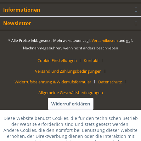
Informationen
Newsletter
* Alle Preise inkl. gesetzl. Mehrwertsteuer zzgl.
Versandkosten
und ggf.
Nachnahmegebühren, wenn nicht anders beschrieben
Cookie-Einstellungen
Kontakt
Versand und Zahlungsbedingungen
Widerrufsbelehrung & Widerrufsformular
Datenschutz
Allgemeine Geschäftsbedingungen
Widerruf erklären
Diese Website benutzt Cookies, die für den technischen Betrieb
der Website erforderlich sind und stets gesetzt werden.
Andere Cookies, die den Komfort bei Benutzung dieser Website
erhöhen, der Direktwerbung dienen oder die Interaktion mit