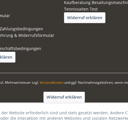
Kaufberatung Besaitungsmaschi
Tennissaiten Test
mular
Widerruf erklären
 Zahlungsbedingungen
ehrung & Widerrufsformular
eschäftsbedingungen
klären
etzl. Mehrwertsteuer zzgl.
Versandkosten
und ggf. Nachnahmegebühren, wenn nic
Widerruf erklären
 der Website erforderlich sind und stets gesetzt werden. Andere C
der die Interaktion mit anderen Websites und sozialen Netzwerke