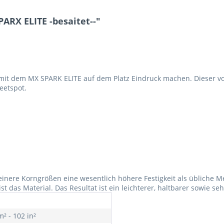
ARX ELITE -besaitet--"
 mit dem MX SPARK ELITE auf dem Platz Eindruck machen. Dieser 
eetspot.
einere Korngrößen eine wesentlich höhere Festigkeit als übliche Me
ist das Material. Das Resultat ist ein leichterer, haltbarer sowie se
² - 102 in²