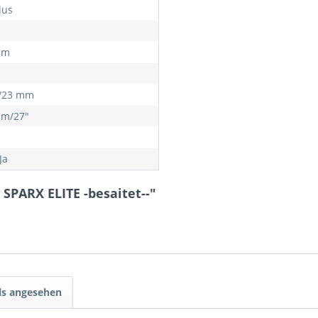
lus
mm
/23 mm
mm/27"
Ja
SPARX ELITE -besaitet--"
ls angesehen