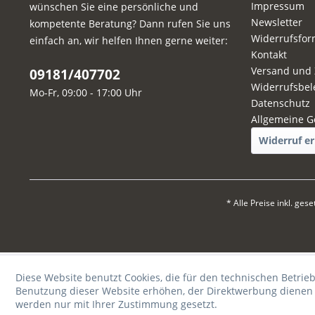
Impressum
wünschen Sie eine persönliche und
Newsletter
kompetente Beratung? Dann rufen Sie uns
Widerrufsfor
einfach an, wir helfen Ihnen gerne weiter:
Kontakt
Versand und
09181/407702
Widerrufsbel
Mo-Fr, 09:00 - 17:00 Uhr
Datenschutz
Allgemeine G
Widerruf er
* Alle Preise inkl. ges
Diese Website benutzt Cookies, die für den technischen Betrieb
Benutzung dieser Website erhöhen, der Direktwerbung dienen o
werden nur mit Ihrer Zustimmung gesetzt.