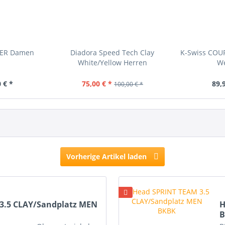
ZER Damen
Diadora Speed Tech Clay
K-Swiss COU
White/Yellow Herren
We
 € *
75,00 € *
89,
100,00 € *
Vorherige Artikel laden
3.5 CLAY/Sandplatz MEN
H