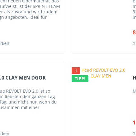
em neuen Obermaterial, das
B
ufweist, ist der SPRINT TEAM
m
er als zuvor und wird zudem
3
gn angeboten. Ideal für
i
en. Dieser Schuh ist...
S
8
rken
2.0 CLAY MEN DGOR
H
TIPP!
e REVOLT EVO 2.0 ist so
M
m liebsten den ganzen Tag
Tag, und nicht nur, wenn du
 Zusammen mit einer
dies ist das breiteste
1
rken