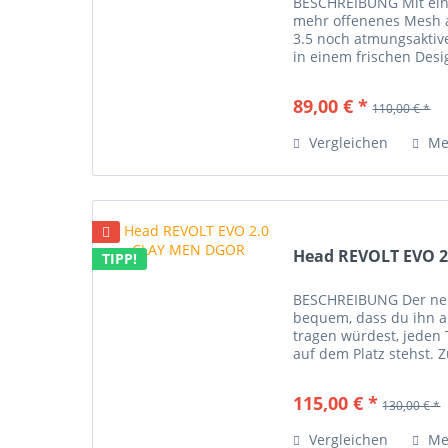
BESCHREIBUNG Mit ein
mehr offenenes Mesh a
3.5 noch atmungsaktiv
in einem frischen Desi
Spieler aller Spielstärk
89,00 € *
110,00 € *
Vergleichen
Me
Head REVOLT EVO 
TIPP!
BESCHREIBUNG Der neu
bequem, dass du ihn a
tragen würdest, jeden 
auf dem Platz stehst.
extraweiten Passform – 
Produkt...
115,00 € *
130,00 € *
Vergleichen
Me