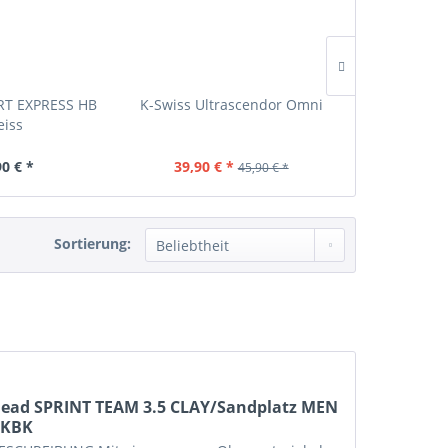
RT EXPRESS HB
K-Swiss Ultrascendor Omni
Diadora Sp
iss
Tennis
90 € *
39,90 € *
40
45,90 € *
Sortierung:
ead SPRINT TEAM 3.5 CLAY/Sandplatz MEN
BKBK